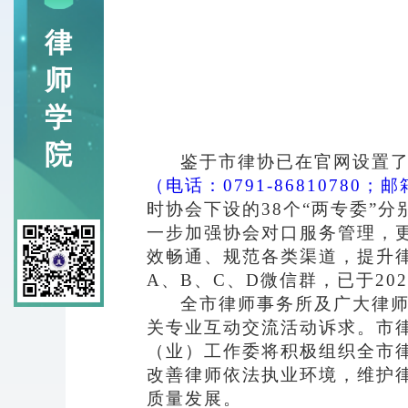
律
师
学
院
鉴于市律协已在官网设置
（电话：
0791-86810780；邮
时协会下设的
38个“两专委”
一步加强协会对口服务管理，
效畅通、规范各类渠道，提升
A、B、C、D微信群，已于20
全市律师事务所及广大律
关专业互动交流活动诉求
。市
（业）工作委将积极组织全市
改善律师依法执业环境，维护
质量发展。